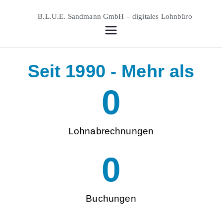
B.L.U.E.
Ihr digitales und smartes
Buchführungs- und Lohnbüro
Sandmann
Seit 1990 - Mehr als
GmbH –
0
digitales
Lohnabrechnungen
Lohnbüro
0
Buchungen